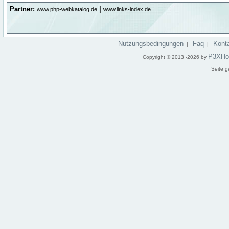
Partner:
|
www.php-webkatalog.de
www.links-index.de
Nutzungsbedingungen
Faq
Kont
|
|
P3XHo
Copyright © 2013 -2026 by
Seite g