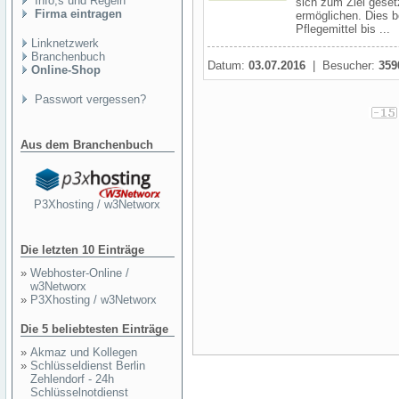
Info,s und Regeln
sich zum Ziel geset
Firma eintragen
ermöglichen. Dies b
Pflegemittel bis ...
Linknetzwerk
Branchenbuch
Datum:
03.07.2016
| Besucher:
359
Online-Shop
Passwort vergessen?
Aus dem Branchenbuch
P3Xhosting / w3Networx
Die letzten 10 Einträge
»
Webhoster-Online /
w3Networx
»
P3Xhosting / w3Networx
Die 5 beliebtesten Einträge
»
Akmaz und Kollegen
»
Schlüsseldienst Berlin
Zehlendorf - 24h
Schlüsselnotdienst