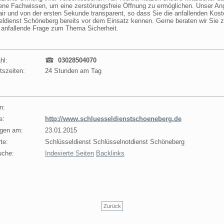
ne Fachwissen, um eine zerstörungsfreie Öffnung zu ermöglichen. Unser Ang
fair und von der ersten Sekunde transparent, so dass Sie die anfallenden Kos
eldienst Schöneberg bereits vor dem Einsatz kennen. Gerne beraten wir Sie
 anfallende Frage zum Thema Sicherheit.
hl:
03028504070
tszeiten:
24 Stunden am Tag
n:
e:
http://www.schluesseldienstschoeneberg.de
agen am:
23.01.2015
te:
Schlüsseldienst Schlüsselnotdienst Schöneberg
uche:
Indexierte Seiten
Backlinks
Zurück