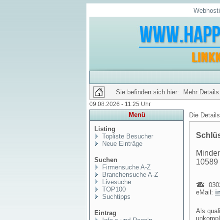
Webhosti
Sie befinden sich hier: Mehr Details.
09.08.2026 - 11:25 Uhr
Menü
Die Detail
Listing
Schlüs
Topliste Besucher
Neue Einträge
Minden
Suchen
10589 
Firmensuche A-Z
Branchensuche A-Z
Livesuche
0302
TOP100
eMail:
i
Suchtipps
Als qual
Eintrag
unkompli