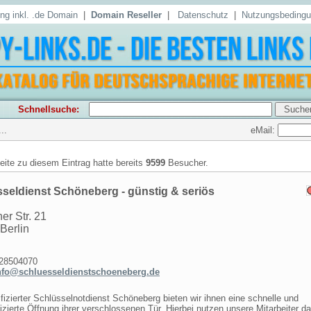
ng inkl. .de Domain
|
Domain Reseller
|
Datenschutz
|
Nutzungsbeding
Schnellsuche:
eMail:
..
seite zu diesem Eintrag hatte bereits
9599
Besucher.
seldienst Schöneberg - günstig & seriös
er Str. 21
Berlin
8504070
nfo@schluesseldienstschoeneberg.de
ifizierter Schlüsselnotdienst Schöneberg bieten wir ihnen eine schnelle und
zierte Öffnung ihrer verschlossenen Tür. Hierbei nutzen unsere Mitarbeiter d