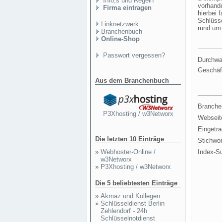
Info,s und Regeln
vorhande
Firma eintragen
hierbei 
Schlüss
Linknetzwerk
rund um
Branchenbuch
Online-Shop
Passwort vergessen?
Durchwa
Geschäf
Aus dem Branchenbuch
Branche
P3Xhosting / w3Networx
Webseit
Eingetr
Die letzten 10 Einträge
Stichwor
»
Webhoster-Online /
Index-S
w3Networx
»
P3Xhosting / w3Networx
Die 5 beliebtesten Einträge
»
Akmaz und Kollegen
»
Schlüsseldienst Berlin
Zehlendorf - 24h
Schlüsselnotdienst