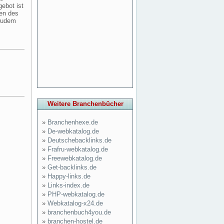
ebot ist
ten des
 zudem
Weitere Branchenbücher
»
Branchenhexe.de
»
De-webkatalog.de
»
Deutschebacklinks.de
»
Frafru-webkatalog.de
»
Freewebkatalog.de
»
Get-backlinks.de
»
Happy-links.de
»
Links-index.de
»
PHP-webkatalog.de
»
Webkatalog-x24.de
»
branchenbuch4you.de
»
branchen-hostel.de