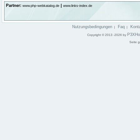
Partner:
|
www.php-webkatalog.de
www.links-index.de
Nutzungsbedingungen
Faq
Kont
|
|
P3XHo
Copyright © 2013 -2026 by
Seite g