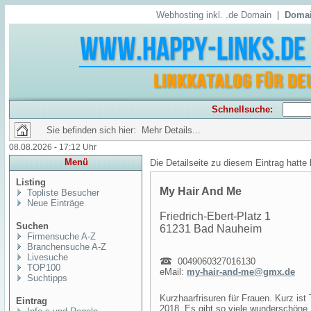
Webhosting inkl. .de Domain
|
Domai
Schnellsuche:
Sie befinden sich hier: Mehr Details...
08.08.2026 - 17:12 Uhr
Menü
Die Detailseite zu diesem Eintrag hatte
Listing
My Hair And Me
Topliste Besucher
Neue Einträge
Friedrich-Ebert-Platz 1
Suchen
61231 Bad Nauheim
Firmensuche A-Z
Branchensuche A-Z
Livesuche
0049060327016130
TOP100
eMail:
my-hair-and-me@gmx.de
Suchtipps
Kurzhaarfrisuren für Frauen. Kurz ist
Eintrag
2018. Es gibt so viele wunderschöne K