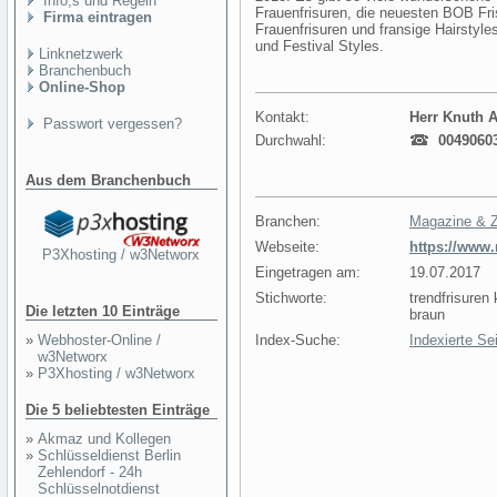
Info,s und Regeln
Frauenfrisuren, die neuesten BOB Fri
Firma eintragen
Frauenfrisuren und fransige Hairstyl
und Festival Styles.
Linknetzwerk
Branchenbuch
Online-Shop
Kontakt:
Herr Knuth A
Passwort vergessen?
Durchwahl:
00490603
Aus dem Branchenbuch
Branchen:
Magazine & Ze
Webseite:
https://www.
P3Xhosting / w3Networx
Eingetragen am:
19.07.2017
Stichworte:
trendfrisuren
Die letzten 10 Einträge
braun
»
Webhoster-Online /
Index-Suche:
Indexierte Se
w3Networx
»
P3Xhosting / w3Networx
Die 5 beliebtesten Einträge
»
Akmaz und Kollegen
»
Schlüsseldienst Berlin
Zehlendorf - 24h
Schlüsselnotdienst