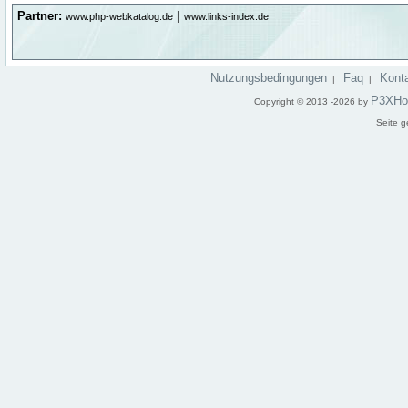
Partner:
|
www.php-webkatalog.de
www.links-index.de
Nutzungsbedingungen
Faq
Kont
|
|
P3XHo
Copyright © 2013 -2026 by
Seite g