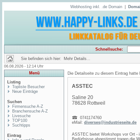
Webhosting inkl. .de Domain
|
Domai
Schnellsuche:
Sie befinden sich hier: Mehr Details...
06.08.2026 - 12:14 Uhr
Menü
Die Detailseite zu diesem Eintrag hatte
Listing
ASSTEC
Topliste Besucher
Neue Einträge
Saline 20
Suchen
78628 Rottweil
Firmensuche A-Z
Branchensuche A-Z
Livesuche
0741174760
TOP100
eMail:
diverses@industrieseite.de
Suchtipps
ASSTEC bietet Workshops vor Ort - in
Eintrag
Bedürfnisse abgestimmt tragen die Wo