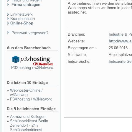
Info,s und Regeln
Arbeitnehmer/innen werden sensibilisi
Firma eintragen
Workshops stehen wir Ihnen in jeder 
asstec.net.
Linknetzwerk
Branchenbuch
Online-Shop
Passwort vergessen?
Branchen:
Industrie & P
Webseite:
http://www.a
Aus dem Branchenbuch
Eingetragen am:
25.06.2015
Stichworte:
Arbeitsplatz
Index-Suche:
Indexierte Se
P3Xhosting / w3Networx
Die letzten 10 Einträge
»
Webhoster-Online /
w3Networx
»
P3Xhosting / w3Networx
Die 5 beliebtesten Einträge
»
Akmaz und Kollegen
»
Schlüsseldienst Berlin
Zehlendorf - 24h
Schlüsselnotdienst