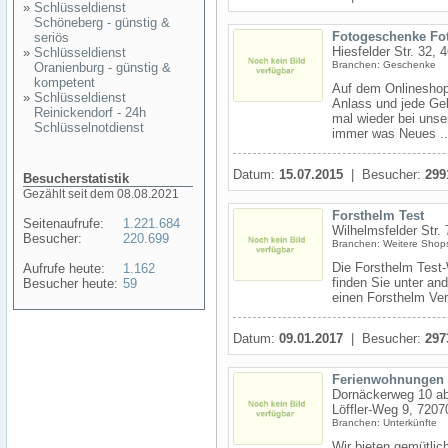
»
Schlüsseldienst
Schöneberg - günstig &
Fotogeschenke Fot
seriös
Hiesfelder Str. 32, 
»
Schlüsseldienst
Branchen: Geschenke
Oranienburg - günstig &
kompetent
Auf dem Onlineshop 
»
Schlüsseldienst
Anlass und jede Gel
Reinickendorf - 24h
mal wieder bei uns
Schlüsselnotdienst
immer was Neues ..
Datum:
15.07.2015
| Besucher:
299
Besucherstatistik
Gezählt seit dem 08.08.2021
Forsthelm Test
Seitenaufrufe:
1.221.684
Wilhelmsfelder Str.
Besucher:
220.699
Branchen: Weitere Shops
Die Forsthelm Test-
Aufrufe heute:
1.162
finden Sie unter an
Besucher heute:
59
einen Forsthelm Ver
Datum:
09.01.2017
| Besucher:
297
Ferienwohnungen 
Dornäckerweg 10 ab
Löffler-Weg 9, 720
Branchen: Unterkünfte
Wir bieten gemütlic