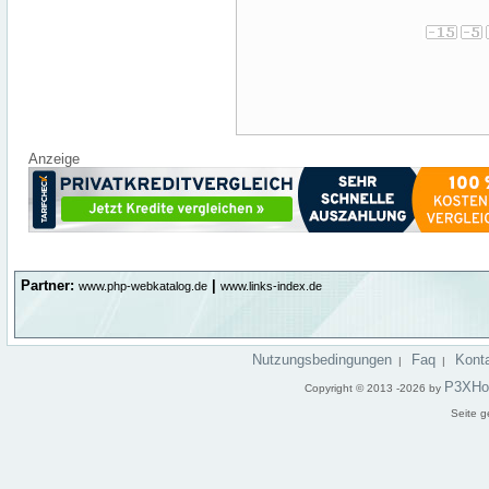
Anzeige
Partner:
|
www.php-webkatalog.de
www.links-index.de
Nutzungsbedingungen
Faq
Kont
|
|
P3XHo
Copyright © 2013 -2026 by
Seite g