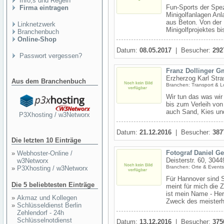
Info,s und Regeln
Fun-Sports der Spe
Firma eintragen
Minigolfanlagen Anla
aus Beton. Von der
Linknetzwerk
Minigolfprojektes bis
Branchenbuch
Online-Shop
Datum:
08.05.2017
| Besucher:
292
Passwort vergessen?
Franz Dollinger 
Erzherzog Karl Str
Aus dem Branchenbuch
Branchen: Transport & Lo
Wir tun das was wi
bis zum Verleih von
auch Sand, Kies un
P3Xhosting / w3Networx
Datum:
21.12.2016
| Besucher:
387
Die letzten 10 Einträge
Fotograf Daniel G
»
Webhoster-Online /
Deisterstr. 60, 304
w3Networx
Branchen: Orte & Events
»
P3Xhosting / w3Networx
Für Hannover sind S
Die 5 beliebtesten Einträge
meint für mich die
ist mein Name - He
»
Akmaz und Kollegen
Zweck des meisterha
»
Schlüsseldienst Berlin
Zehlendorf - 24h
Schlüsselnotdienst
Datum:
13.12.2016
| Besucher:
375