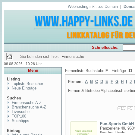
Webhosting inkl. .de Domain
|
Domai
Schnellsuche:
Sie befinden sich hier: Firmensuche
08.08.2026 - 10:26 Uhr
Menü
Firmenliste Buchstabe
F
- Einträge:
11
Listing
Firmen:
A
B
C
D
E
F
G
H
I
J
Topliste Besucher
Neue Einträge
Firmen & Betriebe Alphabetisch sortier
Suchen
Firmensuche A-Z
Branchensuche A-Z
Livesuche
TOP100
Suchtipps
Fun-Sports GmbH
Panzerleite 49, 96
Eintrag
Branchen: Handel